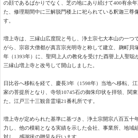
の顔であるばかりでなく、芝の地にあり続けて400有余
た、修理期間中に三解脱門楼上に祀られている釈迦三尊
す。
増上寺は、三縁山広度院と号し、浄土宗七大本山の一つ
がら、宗容大僧都が真言宗光明寺と称して建立、麹町貝塚
年（1393年）に、聖冏上人の教化を受けた酉譽上人聖
三縁山増上寺と改号して開山しました。
日比谷へ移転を経て、慶長3年（1598年）当地へ移転、
家の菩提所となり、寺領10745石の御朱印状を拝領、関
た。江戸三十三観音霊場21番札所です。
増上寺が定められた基準に基づき、浄土宗開宗八百五十
力し、他の模範となる実績を示した会社、事業所、地域
対し、感謝状の贈呈を行います。