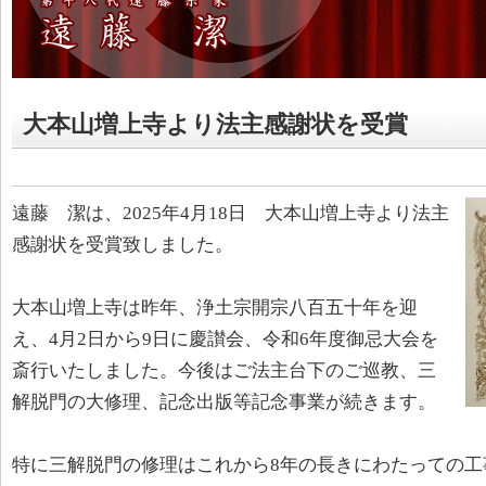
大本山増上寺より法主感謝状を受賞
遠藤 潔は、2025年4月18日 大本山増上寺より法主
感謝状を受賞致しました。
大本山増上寺は昨年、浄土宗開宗八百五十年を迎
え、4月2日から9日に慶讃会、令和6年度御忌大会を
斎行いたしました。今後はご法主台下のご巡教、三
解脱門の大修理、記念出版等記念事業が続きます。
特に三解脱門の修理はこれから8年の長きにわたっての工