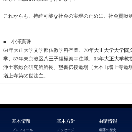
これからも、持続可能な社会の実現のために、社会貢献
■ 小澤憲珠
64年大正大学文学部仏教学科卒業、70年大正大学大学
学、87年東京教区八王子組極楽寺住職、03年大正大学教授
浄土宗総合研究所所長、璽書伝授道場（大本山増上寺道場
増上寺第89世法主。
プロフィール
メッセージ
遠藤の歴史