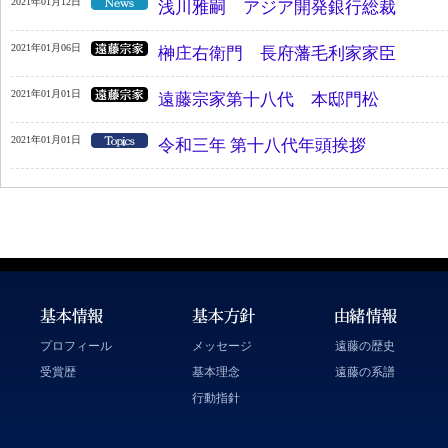
2021年01月12日
浅川雅嗣 アジア開発銀行総裁
2021年01月06日
榊庄右衛門 長府藩毛利家家臣
2021年01月01日
遠藤宗家第十八代 本邸門松
2021年01月01日
令和三年 第十八代年頭挨拶
プロフィール
メッセージ
遠藤の歴史
受賞歴
基本理念
遠藤の系譜
行動指針