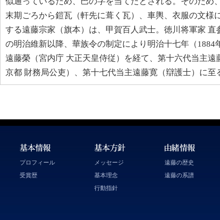
似通っているため、巴の字を当てたとされる。そのため
末期ごろから鎧瓦（軒先に葺く瓦）、車輿、衣服の文様
する遠藤宗家（旗本）は、甲賀百人武士。徳川将軍家 直参
の明治維新以降、華族令の制定により明治十七年（188
遠藤榮（宮内庁 大正天皇侍従）を経て、第十六代当主遠
京都 財務局公吏）、第十七代当主遠藤寛（辯護士）に至
プロフィール
メッセージ
遠藤の歴史
受賞歴
基本理念
遠藤の系譜
行動指針