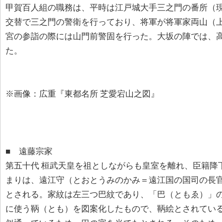
甲賀百人組の職務は、平時は江戸城大手三之門の番所（
交替で三之門の警衛を行っており、将軍が将軍家両山（
宮の参詣の際には山門前警固を行った。大坂の陣では、
た。
※画像：広重『東都名所 芝愛宕山之図』
■ 遠藤宗家
第五十代 桓武天皇を祖としながらも皇室を離れ、臣籍降
まりは、遠江守（とおとうみのかみ＝遠江国の国司の長
とされる。家紋は左三つ巴紋であり、「巴（ともゑ）」
に使う鞆（とも）を図案化したもので、鞆絵とされてい