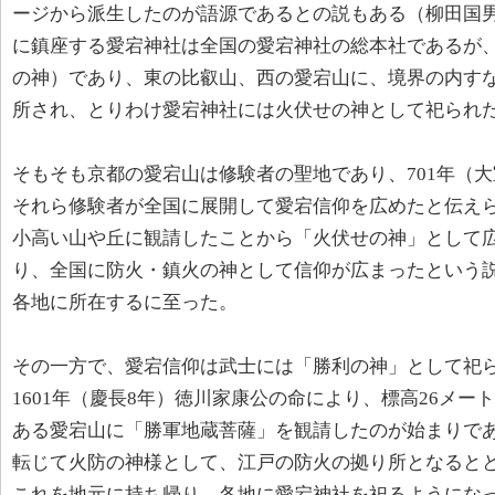
ージから派生したのが語源であるとの説もある（柳田国
に鎮座する愛宕神社は全国の愛宕神社の総本社であるが
の神）であり、東の比叡山、西の愛宕山に、境界の内す
所され、とりわけ愛宕神社には火伏せの神として祀られ
そもそも京都の愛宕山は修験者の聖地であり、701年（
それら修験者が全国に展開して愛宕信仰を広めたと伝え
小高い山や丘に観請したことから「火伏せの神」として
り、全国に防火・鎮火の神として信仰が広まったという
各地に所在するに至った。
その一方で、愛宕信仰は武士には「勝利の神」として祀
1601年（慶長8年）徳川家康公の命により、標高26メー
ある愛宕山に「勝軍地蔵菩薩」を観請したのが始まりで
転じて火防の神様として、江戸の防火の拠り所となると
これを地元に持ち帰り、各地に愛宕神社を祀るようにな