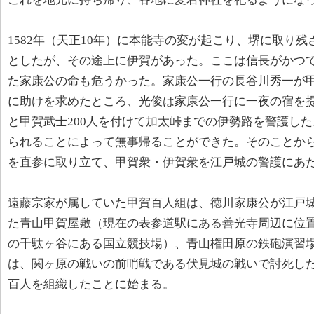
1582年（天正10年）に本能寺の変が起こり、堺に取り
としたが、その途上に伊賀があった。ここは信長がかつ
た家康公の命も危うかった。家康公一行の長谷川秀一が
に助けを求めたところ、光俊は家康公一行に一夜の宿を提
と甲賀武士200人を付けて加太峠までの伊勢路を警護し
られることによって無事帰ることができた。そのことか
を直参に取り立て、甲賀衆・伊賀衆を江戸城の警護にあ
遠藤宗家が属していた甲賀百人組は、徳川家康公が江戸
た青山甲賀屋敷（現在の表参道駅にある善光寺周辺に位
の千駄ヶ谷にある国立競技場）、青山権田原の鉄砲演習
は、関ヶ原の戦いの前哨戦である伏見城の戦いで討死し
百人を組織したことに始まる。