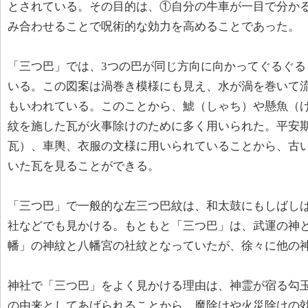
とされている。その目的は、①自分の牛車が一目で分かる
み合わせることで呪術的な効力を高めることであった。
「三つ巴」では、3つの巴が同じ方向に向かってぐるぐる
いる。この図案は渦巻き模様にも見え、水が渦を巻いて
もいわれている。このことから、鯱（しゃち）や懸魚（
紋を施した瓦が火事除けのために多く用いられた。平安
瓦）、車輿、衣服の文様に用いられていることから、古
いた瓦を見ることができる。
「三つ巴」で一般的な左三つ巴紋は、和太鼓にもしばし
社などでも見かける。もともと「三つ巴」は、武運の神
幡」の神紋と八幡宮の社紋となっていたが、徐々に他の
神社で「三つ巴」をよく見かける理由は、神霊が宿る勾
の由来としてあげられることから、魔除けや火災除けの