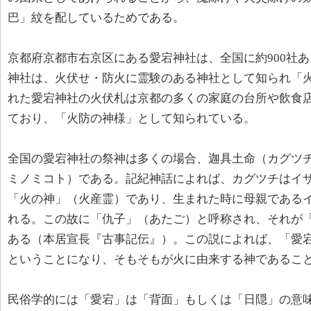
巴」紋を配しているためである。
京都府京都市右京区にある愛宕神社は、全国に約900社
神社は、火伏せ・防火に霊験のある神社として知られ「
れた愛宕神社の火伏札は京都の多くの家庭の台所や飲食
ており、「火防の神様」として知られている。
全国の愛宕神社の祭神は多くの場合、迦具土命（カグツ
ミノミコト）である。記紀神話によれば、カグツチはイ
「火の神」（火産霊）であり、生まれた時に母親である
れる。この故に「仇子」（あたご）と呼称され、それが
ある（本居宣長『古事記伝』）。この説によれば、「愛
ということになり、そもそもが火に由来する神であるこ
民俗学的には「愛宕」は「背面」もしくは「日隠」の意