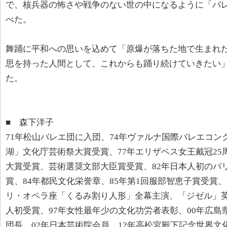
で、核兵器の怖さや戦争のない世の中になるように「バ
べた。
舞踊に平和への思いを込めて「原爆が落ちた地で生まれ
思を持った人間として、これからも踊り続けていきたい
た。
■ 森下洋子
71年松山バレエ団に入団、74年ヴァルナ国際バレエコン
湖」文化庁芸術祭大賞受賞、77年エリザベス女王戴冠2
大賞受賞、芸術選奨文部大臣賞受賞、82年日本人初のパ
賞、84年都民文化栄誉章、85年第1回服部智恵子賞受賞
リ・オペラ座「くるみ割り人形」全幕主演、「ジゼル」
人初受賞、97年女性最年少の文化功労者表彰、00年広島
団長、02年日本芸術院会員、12年高松宮殿下記念世界文