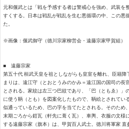
元和偃武とは「戦を予感する者は警戒心を強め、武装を
すくする。日本は戦乱が戦乱を生む悪循環の中、この悪
た。
※画像：偃武御守（德川宗家柳営会・遠藤宗家甲賀組）
■ 遠藤宗家
第五十代 桓武天皇を祖としながらも皇室を離れ、臣籍降
まりは、遠江守（とおとうみのかみ＝遠江国の国司の長
とされる。家紋は左三つ巴紋であり、「巴（ともゑ）」
に使う鞆（とも）を図案化したもので、鞆絵とされてい
似通っているため、巴の字を当てたとされる。そのため
末期ごろから鎧瓦（軒先に葺く瓦）、車輿、衣服の文様
する遠藤宗家（旗本）は、甲賀百人武士。德川将軍家 直参