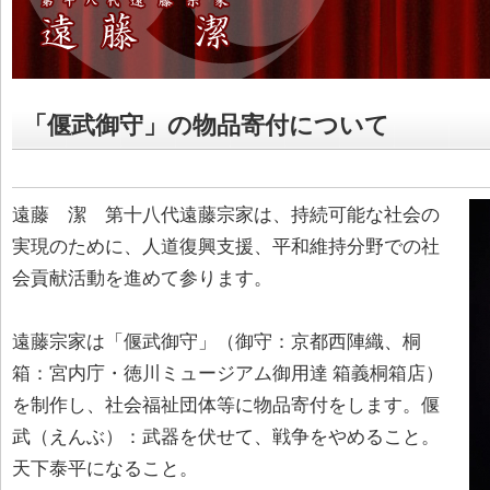
「偃武御守」の物品寄付について
遠藤 潔 第十八代遠藤宗家は、持続可能な社会の
実現のために、人道復興支援、平和維持分野での社
会貢献活動を進めて参ります。
遠藤宗家は「偃武御守」（御守：京都西陣織、桐
箱：宮内庁・徳川ミュージアム御用達 箱義桐箱店）
を制作し、社会福祉団体等に物品寄付をします。偃
武（えんぶ）：武器を伏せて、戦争をやめること。
天下泰平になること。