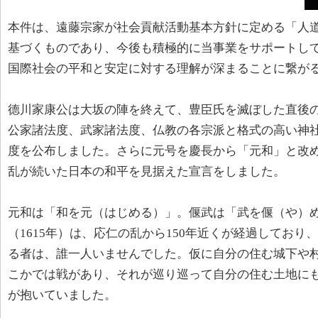
本件は、遠藤宗家が社会貢献活動基本方針に定める「人
基づくものであり、今後も積極的に当事業をサポートし
国際社会の平和と安定に対する理解が深まることに繋が
德川家康公は大坂の陣を終えて、豊臣氏を滅ぼした直後の慶
公家諸法度、武家諸法度、仏教の各宗派と格式の高い神
度を公布しました。さらに元号を慶長から「元和」と改
乱が続いた日本の和平を見据えた宣言をしました。
元和は「和を元（はじめる）」。偃武は「武を偃（や）め
（1615年）は、応仁の乱から150年近くが経過してお
る者は、誰一人いませんでした。仮に自分の住む城下や
こかでは戦があり、それが巡り巡って自分の住む土地に
が抱いていました。