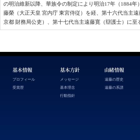
の明治維新以降、華族令の制定により明治17年（1884
藤榮（大正天皇 宮内庁 東宮侍従）を経、第十六代当主遠
京都 財務局公吏）、第十七代当主遠藤寛（辯護士）に至
プロフィール
メッセージ
遠藤の歴史
受賞歴
基本理念
遠藤の系譜
行動指針