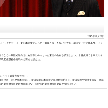
2017年12月22日
ンピック大臣）は、東日本大震災からの「復興五輪」を掲げる大会へ向けて「被災地出身という
けでなく一般観光客向けにも基準にのっとった東北の食材を調達したい。木材使用でも東北の木
環境配慮型社会実現の必要性も訴えた。
リンピック競技大会担当）。
政務次官（第1次橋本内閣）、衆議院東日本大震災復興特別委員長、衆議院厚生労働委員長、衆議
代内閣総理大臣の鈴木善幸は父、第92代内閣総理大臣の麻生太郎は義兄。