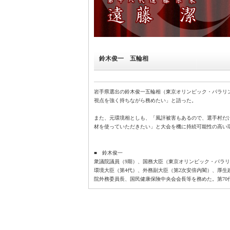
鈴木俊一 五輪相
岩手県選出の鈴木俊一五輪相（東京オリンピック・パラリ
視点を強く持ちながら務めたい」と語った。
また、元環境相としも、「風評被害もあるので、選手村だ
材を使っていただきたい」と大会を機に持続可能性の高い
■ 鈴木俊一
衆議院議員（9期）、国務大臣（東京オリンピック・パラ
環境大臣（第4代）、外務副大臣（第2次安倍内閣）、厚生
院外務委員長、国民健康保険中央会会長等を務めた。第70