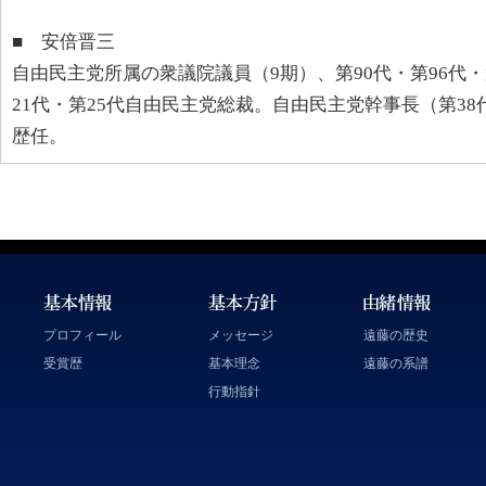
■ 安倍晋三
自由民主党所属の衆議院議員（9期）、第90代・第96代・
21代・第25代自由民主党総裁。自由民主党幹事長（第38
歴任。
プロフィール
メッセージ
遠藤の歴史
受賞歴
基本理念
遠藤の系譜
行動指針