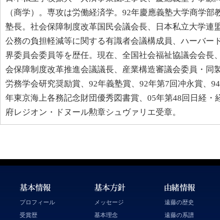
（商学）。専攻は労働経済学。92年慶應義塾大学商学部教
塾長。社会保障制度改革国民会議会長、日本私立大学連
公務の負担軽減等に関する有識者会議構成員、ハーバード
界委員会委員等を歴任。現在、全国社会福祉協議会会長
会保障制度改革推進会議議長、産業構造審議会委員・同製
労務学会研究奨励賞、92年義塾賞、92年第7回冲永賞、9
年東京海上各務記念財団優秀図書賞、05年第48回日経・
府レジオン・ドヌール勲章シュヴァリエ受章。
プロフィール
メッセージ
遠藤の歴史
受賞歴
基本理念
遠藤の系譜