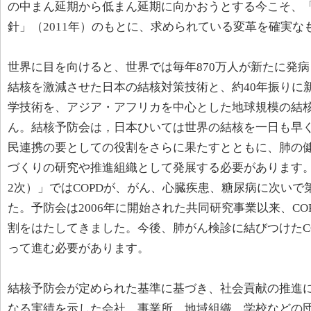
の中まん延期から低まん延期に向かおうとする今こそ、
針」（2011年）のもとに、求められている変革を確実
世界に目を向けると、世界では毎年870万人が新たに発病
結核を激減させた日本の結核対策技術と、約40年振りに
学技術を、アジア・アフリカを中心とした地球規模の結
ん。結核予防会は，日本ひいては世界の結核を一日も早
民連携の要としての役割をさらに果たすとともに、肺の
づくりの研究や推進組織として発展する必要があります。
2次）」ではCOPDが、がん、心臓疾患、糖尿病に次いで
た。予防会は2006年に開始された共同研究事業以来、C
割をはたしてきました。今後、肺がん検診に結びつけたC
って進む必要があります。
結核予防会が定められた基準に基づき、社会貢献の推進
なる実績を示した会社、事業所、地域組織、学校などの