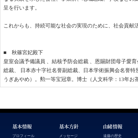
呈を行います。
これからも、持続可能な社会の実現のために、社会貢献
■ 秋篠宮妃殿下
皇室会議予備議員 、結核予防会総裁 、恩賜財団母子愛育
総裁、 日本赤十字社名誉副総裁、日本学術振興会名誉特
うぎあやめ）。勲一等宝冠章。博士（人文科学：13年お
プロフィール
メッセージ
遠藤の歴史