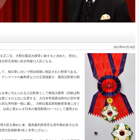
2022年01月18日
首相を正二位、大勲位菊花大綬章に叙すると決めた。死去し
龍太郎元首相に続き戦後11人目となる。
として、旭日章に次いで明治初期に制定された勲章である。
、デンマークの象勲章などの王室国家が、最高位勲章の類
ある者に与えられる上位勲章として桐花大綬章（旧称は勲
は更にその上位に位置する。大日本帝国憲法時代の宮中席
上回る序列第一類に属し、大勲位菊花章頸飾受章者に次ぐ
後も、以前と変わらず日本の最高勲章の一つとして運用され
総理大臣を務めた者、最高裁判所長官を長年務め多大な功
総理大臣経験者3名と非常に少ない。