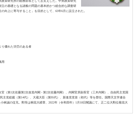
央政策研究所の総務部長としてお支えした。中央政策研究
樹立の基礎となる諸般の問題の基本的かつ総合的な調査研
の向上に寄与すること」を目的として、63年6月に設立された。
より優れた功労のある者
佩用
次官（第1次佐藤第2次改造内閣 - 第2次佐藤内閣）、内閣官房副長官（三木内閣）、自由民主党国
自由民主党総裁（第14代）、大蔵大臣（第95代）、新進党党首（初代）等を歴任。国際天文学連合
た小林誠の従兄。勲等は桐花大綬章、2022年（令和四年）1月18日閣議にて、正二位大勲位菊花大