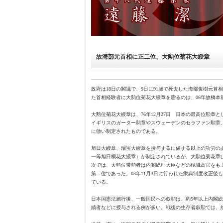
故海部元首相に正二位、大勲位菊花大綬章
政府は18日の閣議で、9日に91歳で死去した海部俊樹元
た首相経験者に大勲位菊花大綬章を贈るのは、06年故橋本
大勲位菊花大綬章は、76年12月27日 日本の最高位勲章
イギリスのガーター勲章やスウェーデンのセラファン勲章
に倣い制定されたものである。
旭日大綬章、瑞宝大綬章を授与するに値する以上の功労の
一等旭日桐花大綬章）が制定されているが、大勲位菊花章
次では、大勲位帯勲者は内閣総理大臣などの現職高官をも
第二位であった。03年11月3日に行われた栄典制度改正
ている。
日本国憲法施行後、一般国民への叙勲は、約5年以上内閣
績者などに授与される例が多い。戦後の生存者叙勲では、