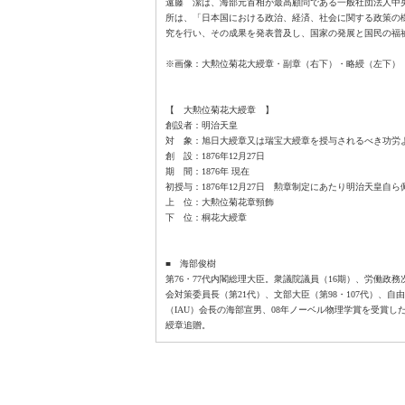
遠藤 潔は、海部元首相が最高顧問である一般社団法人中
所は、「日本国における政治、経済、社会に関する政策の
究を行い、その成果を発表普及し、国家の発展と国民の福祉
※画像：大勲位菊花大綬章・副章（右下）・略綬（左下）
【 大勲位菊花大綬章 】
創設者：明治天皇
対 象：旭日大綬章又は瑞宝大綬章を授与されるべき功労
創 設：1876年12月27日
期 間：1876年 現在
初授与：1876年12月27日 勲章制定にあたり明治天皇自ら
上 位：大勲位菊花章頸飾
下 位：桐花大綬章
■ 海部俊樹
第76・77代内閣総理大臣。衆議院議員（16期）、労働政務
会対策委員長（第21代）、文部大臣（第98・107代）、
（IAU）会長の海部宣男、08年ノーベル物理学賞を受賞し
綬章追贈。