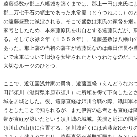
遠藤盛数が郡上八幡城を築くまでは、郡上一円は東氏に
郡二万七千石の領主であった東常慶（とうつねよし）の
の遠藤盛数に滅ぼされる。そこで盛数は東氏の家督を継
家号としたため、本来藤原氏を出自とする遠藤氏だが、
る。そして永禄２年（１５５９年）、遠藤盛数は八幡山
あった。郡上藩の当初の藩主が遠藤氏なのは織田信長や
いで東軍について旧領を安堵されたというわけなのだ。
大切なルーツのひとつ。
ここで、近江国浅井家の勇将、遠藤直経（えんどうなお
田郡須川（滋賀県米原市須川）に所領を得て下向したと
城を居城とした。後、遠藤直経は姉川合戦の際、織田軍
うとしたことで知られるが、また伊賀の忍者とも直経は
帯が直経が築いたという須川城の城域。美濃と近江の国
須川山の山頂に位置する。須川城近くには遠藤家ゆかり
２１）も残されており、遠藤直径が必勝祈願をしたとい