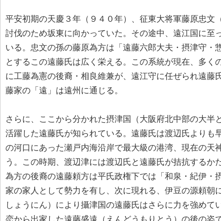
平安初期の天慶３年（９４０年）、征東大将軍藤原忠文
討伐のため坂東に向かっていた。その途中、遠江国に至
いる。忠文の孫の藤原為方は「遠藤六郎大夫・摂津守・
とするこの遠藤氏は広く栄える。この系統が現在、多く
に工藤為憲の後裔・相良維兼が、遠江守に任ぜられ遠藤
藤家の「遠」は遠州に通じる。
さらに、ここから分かれた摂津国（大阪府北中部の大半
活躍した遠藤氏が知られている。遠藤氏は渡辺氏よりも
の河口にあった瀬戸内海沿岸で最大級の港湾、現在の天
う。この時期、渡辺津には渡辺氏と遠藤氏が拮抗するか
為方の後裔の遠藤頼方は平氏政権下では「和泉・紀伊・
家の家人として勢力を有し、次に現れる、伊豆の源頼朝
しょうにん）により攝津国の遠藤氏はさらに力を強めて
恋から出家した遠藤盛遠（えんどうもりとう）の後の姿