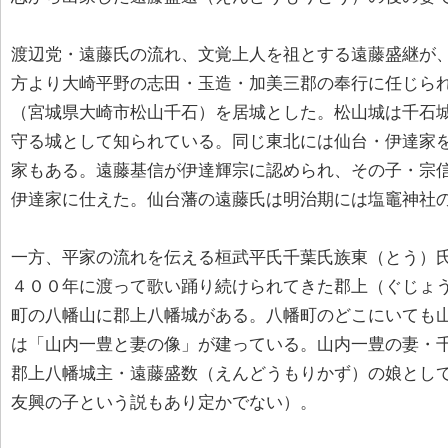
渡辺党・遠藤氏の流れ、文覚上人を祖とする遠藤盛継が
方より大崎平野の志田・玉造・加美三郡の奉行に任じら
（宮城県大崎市松山千石）を居城とした。松山城は千石
守る城として知られている。同じ東北には仙台・伊達家
家もある。遠藤基信が伊達輝宗に認められ、その子・宗
伊達家に仕えた。仙台藩の遠藤氏は明治期には塩竈神社
一方、平家の流れを伝える桓武平氏千葉氏族東（とう）
４００年に渡って歌い踊り続けられてきた郡上（ぐじょ
町の八幡山に郡上八幡城がある。八幡町のどこにいても
は「山内一豊と妻の像」が建っている。山内一豊の妻・千代
郡上八幡城主・遠藤盛数（えんどうもりかず）の娘とし
友興の子という説もあり定かでない）。