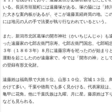
いる。長浜市垣籠町には遠藤塚がある。塚の脇には「姉
た大きな案内板があるが、そこが遠藤直経終焉の地。こ
には地元の人の手で法要が執り行なわれているという。
また、新潟市北区葛塚の開市神社（かいちじんじゃ）も
った遠藤家の七郎左衛門宗寿、七郎左衛門国忠、七郎昭忠
３年（１８６３年）８月に遠藤宗寿を祀ったのが始まり
運動を起こしたのが遠藤家で、今では「開市の神」とし
の登録有形文化財。
遠藤姓は福島県で大姓５位、山形１０位、宮城１３位、
かけて多い。千葉や徳島でも多く見かける。代表家紋は
亀甲に花角。他に千葉氏族は九曜、月に星。藤原姓は下
なども見られる。