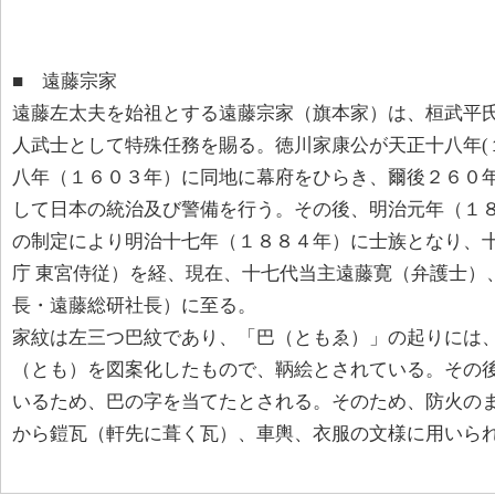
■ 遠藤宗家
遠藤左太夫を始祖とする遠藤宗家（旗本家）は、桓武平
人武士として特殊任務を賜る。徳川家康公が天正十八年(
八年（１６０３年）に同地に幕府をひらき、爾後２６０年
して日本の統治及び警備を行う。その後、明治元年（１
の制定により明治十七年（１８８４年）に士族となり、十
庁 東宮侍従）を経、現在、十七代当主遠藤寛（弁護士）
長・遠藤総研社長）に至る。
家紋は左三つ巴紋であり、「巴（ともゑ）」の起りには
（とも）を図案化したもので、鞆絵とされている。その
いるため、巴の字を当てたとされる。そのため、防火の
から鎧瓦（軒先に葺く瓦）、車輿、衣服の文様に用いら