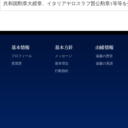
共和国勲章大綬章、イタリアヤロスラフ賢公勲章1等等を
プロフィール
メッセージ
遠藤の歴史
受賞歴
基本理念
遠藤の系譜
行動指針