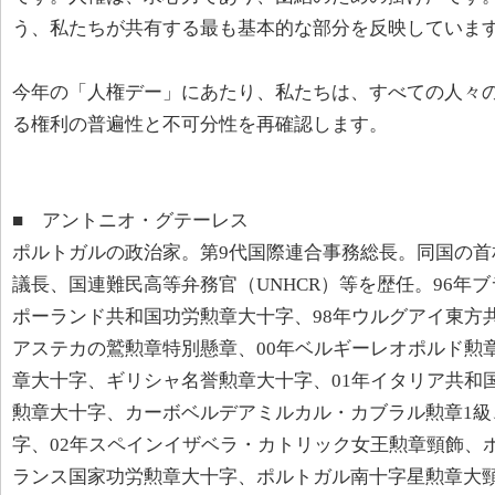
う、私たちが共有する最も基本的な部分を反映していま
今年の「人権デー」にあたり、私たちは、すべての人々
る権利の普遍性と不可分性を再確認します。
■ アントニオ・グテーレス
ポルトガルの政治家。第9代国際連合事務総長。同国の首
議長、国連難民高等弁務官（UNHCR）等を歴任。96年
ポーランド共和国功労勲章大十字、98年ウルグアイ東方
アステカの鷲勲章特別懸章、00年ベルギーレオポルド勲
章大十字、ギリシャ名誉勲章大十字、01年イタリア共和
勲章大十字、カーボベルデアミルカル・カブラル勲章1級
字、02年スペインイザベラ・カトリック女王勲章頸飾、
ランス国家功労勲章大十字、ポルトガル南十字星勲章大